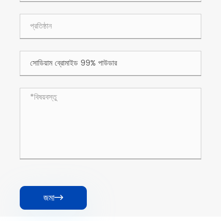
জমা
