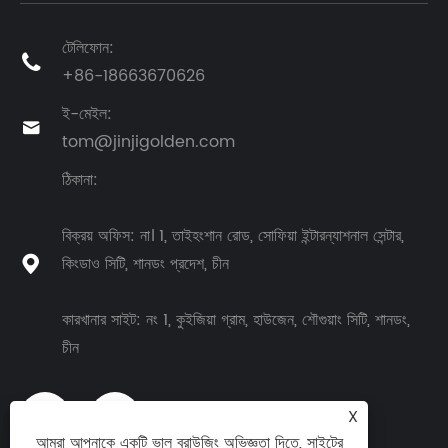
টেলিফোন:

+86-18663670626
ই-মেইল:

tom@jinjigolden.com
ঠিকানা:
বিক্রয় অফিস: না। 1, তাইহংশান রোড, সোফিয়া ইন্টারন্যাশনাল সেন্টার,
কিংডাও সিটি, শানডং প্রদেশ, চীন

কারখানার সাইট: নং 1, কুইজিয়া গ্রাম, হাউজেন, শৌগুয়াং সিটি, শানডং,
চীন
X
আমরা আপনাকে একটি ভাল ব্রাউজিং অভিজ্ঞতা দিতে, সাইটের