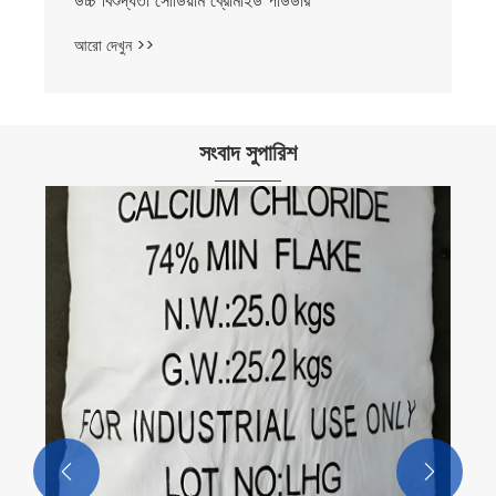
উচ্চ বিশুদ্ধতা সোডিয়াম ব্রোমাইড পাউডার
আরো দেখুন >>
সংবাদ সুপারিশ

