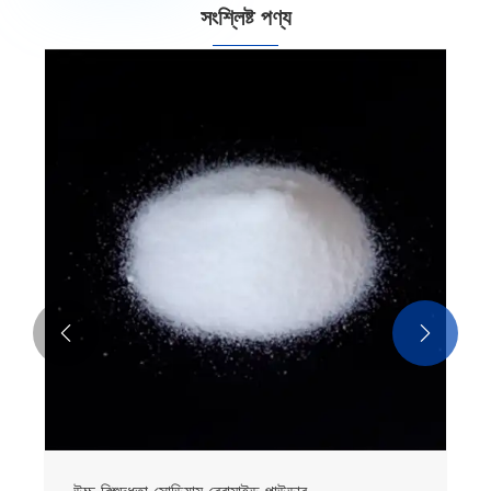
সংশ্লিষ্ট পণ্য

