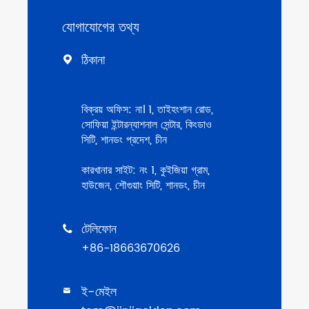
যোগাযোগের তথ্য
ঠিকানা

বিক্রয় অফিস: না। 1, তাইহংশান রোড,
সোফিয়া ইন্টারন্যাশনাল সেন্টার, কিংডাও
সিটি, শানডং প্রদেশ, চীন
কারখানার সাইট: নং 1, কুইজিয়া গ্রাম,
হাউজেন, শৌগুয়াং সিটি, শানডং, চীন
টেলিফোন

+86-18663670626
ই-মেইল
