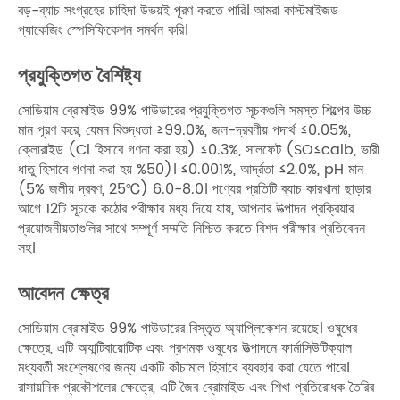
বড়-ব্যাচ সংগ্রহের চাহিদা উভয়ই পূরণ করতে পারি। আমরা কাস্টমাইজড
প্যাকেজিং স্পেসিফিকেশন সমর্থন করি।
প্রযুক্তিগত বৈশিষ্ট্য
সোডিয়াম ব্রোমাইড 99% পাউডারের প্রযুক্তিগত সূচকগুলি সমস্ত শিল্পের উচ্চ
মান পূরণ করে, যেমন বিশুদ্ধতা ≥99.0%, জল-দ্রবণীয় পদার্থ ≤0.05%,
ক্লোরাইড (Cl হিসাবে গণনা করা হয়) ≤0.3%, সালফেট (SO≤calb, ভারী
ধাতু হিসাবে গণনা করা হয় %50)। ≤0.001%, আর্দ্রতা ≤2.0%, pH মান
(5% জলীয় দ্রবণ, 25℃) 6.0-8.0। পণ্যের প্রতিটি ব্যাচ কারখানা ছাড়ার
আগে 12টি সূচকে কঠোর পরীক্ষার মধ্য দিয়ে যায়, আপনার উত্পাদন প্রক্রিয়ার
প্রয়োজনীয়তাগুলির সাথে সম্পূর্ণ সম্মতি নিশ্চিত করতে বিশদ পরীক্ষার প্রতিবেদন
সহ।
আবেদন ক্ষেত্র
সোডিয়াম ব্রোমাইড 99% পাউডারের বিস্তৃত অ্যাপ্লিকেশন রয়েছে। ওষুধের
ক্ষেত্রে, এটি অ্যান্টিবায়োটিক এবং প্রশমক ওষুধের উত্পাদনে ফার্মাসিউটিক্যাল
মধ্যবর্তী সংশ্লেষণের জন্য একটি কাঁচামাল হিসাবে ব্যবহার করা যেতে পারে।
রাসায়নিক প্রকৌশলের ক্ষেত্রে, এটি জৈব ব্রোমাইড এবং শিখা প্রতিরোধক তৈরির