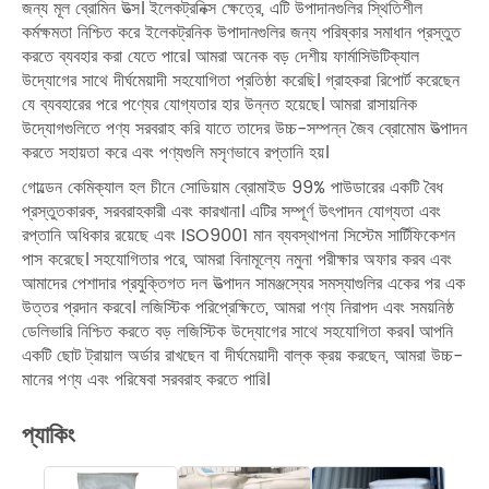
জন্য মূল ব্রোমিন উত্স। ইলেকট্রনিক্স ক্ষেত্রে, এটি উপাদানগুলির স্থিতিশীল
কর্মক্ষমতা নিশ্চিত করে ইলেকট্রনিক উপাদানগুলির জন্য পরিষ্কার সমাধান প্রস্তুত
করতে ব্যবহার করা যেতে পারে। আমরা অনেক বড় দেশীয় ফার্মাসিউটিক্যাল
উদ্যোগের সাথে দীর্ঘমেয়াদী সহযোগিতা প্রতিষ্ঠা করেছি। গ্রাহকরা রিপোর্ট করেছেন
যে ব্যবহারের পরে পণ্যের যোগ্যতার হার উন্নত হয়েছে। আমরা রাসায়নিক
উদ্যোগগুলিতে পণ্য সরবরাহ করি যাতে তাদের উচ্চ-সম্পন্ন জৈব ব্রোমোম উত্পাদন
করতে সহায়তা করে এবং পণ্যগুলি মসৃণভাবে রপ্তানি হয়।
গোল্ডেন কেমিক্যাল হল চীনে সোডিয়াম ব্রোমাইড 99% পাউডারের একটি বৈধ
প্রস্তুতকারক, সরবরাহকারী এবং কারখানা। এটির সম্পূর্ণ উৎপাদন যোগ্যতা এবং
রপ্তানি অধিকার রয়েছে এবং ISO9001 মান ব্যবস্থাপনা সিস্টেম সার্টিফিকেশন
পাস করেছে। সহযোগিতার পরে, আমরা বিনামূল্যে নমুনা পরীক্ষার অফার করব এবং
আমাদের পেশাদার প্রযুক্তিগত দল উত্পাদন সামঞ্জস্যের সমস্যাগুলির একের পর এক
উত্তর প্রদান করবে। লজিস্টিক পরিপ্রেক্ষিতে, আমরা পণ্য নিরাপদ এবং সময়নিষ্ঠ
ডেলিভারি নিশ্চিত করতে বড় লজিস্টিক উদ্যোগের সাথে সহযোগিতা করব। আপনি
একটি ছোট ট্রায়াল অর্ডার রাখছেন বা দীর্ঘমেয়াদী বাল্ক ক্রয় করছেন, আমরা উচ্চ-
মানের পণ্য এবং পরিষেবা সরবরাহ করতে পারি।
প্যাকিং