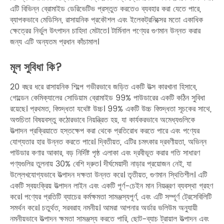
এটি বিভিন্ন ব্রোমাইড ডেরিভেটিভ প্রস্তুত করতেও ব্যবহার করা যেতে পারে,
ব্যাপকভাবে মেডিসিন, রাসায়নিক প্রকৌশল এবং ইলেকট্রনিক্সের মতো একাধিক
ক্ষেত্রের নির্ভুল উৎপাদন চাহিদা মেটাতে। টার্মিনাল পণ্যের গুণমান উন্নত করার
জন্য এটি অন্যতম প্রধান কাঁচামাল।
মূল সুবিধা কি?
20 বছর ধরে রাসায়নিক শিল্পে গভীরভাবে জড়িত একটি উত্স কারখানা হিসাবে,
গোল্ডেন কেমিক্যালের সোডিয়াম ব্রোমাইড 99% পাউডারের একটি কঠিন সুবিধা
রয়েছে। প্রথমত, বিশুদ্ধতা যথেষ্ট উচ্চ। 99% একটি উচ্চ বিশুদ্ধতা সূচকের সাথে,
অশুচিতা বিষয়বস্তু কঠোরভাবে নিয়ন্ত্রিত হয়, যা কার্যকরভাবে অমেধ্যগুলিকে
উত্পাদন প্রক্রিয়াতে হস্তক্ষেপ করা থেকে প্রতিরোধ করতে পারে এবং পণ্যের
যোগ্যতার হার উন্নত করতে পারে। দ্বিতীয়ত, এটির চমৎকার দ্রবণীয়তা, অভিন্ন
পাউডার কণার আকার, বড় নির্দিষ্ট পৃষ্ঠ এলাকা এবং দ্রবীভূত করার গতি সাধারণ
পণ্যগুলির তুলনায় 30% বেশি দ্রুত। দীর্ঘমেয়াদী নাড়ার প্রয়োজন নেই, যা
উল্লেখযোগ্যভাবে উত্পাদন দক্ষতা উন্নত করে। তৃতীয়ত, গুণমান স্থিতিশীল। এটি
একটি স্বয়ংক্রিয় উত্পাদন লাইন এবং একটি পূর্ণ-চেইন মান নিয়ন্ত্রণ ব্যবস্থা গ্রহণ
করে। পণ্যের প্রতিটি ব্যাচের কর্মক্ষমতা সামঞ্জস্যপূর্ণ, এবং এটি সম্পূর্ণ ট্রেসেবিলিটি
সমর্থন করে। চতুর্থত, সরবরাহ নমনীয়। আমরা আপনার অর্ডার ভলিউম অনুযায়ী
নমনীয়ভাবে উত্পাদন ক্ষমতা সামঞ্জস্য করতে পারি, ছোট-ব্যাচ ট্রায়াল উত্পাদন এবং