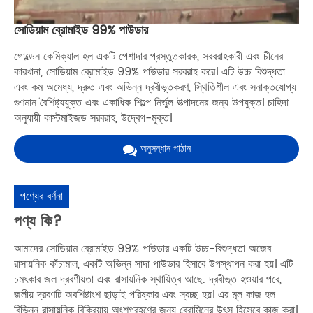
সোডিয়াম ব্রোমাইড 99% পাউডার
গোল্ডেন কেমিক্যাল হল একটি পেশাদার প্রস্তুতকারক, সরবরাহকারী এবং চীনের
কারখানা, সোডিয়াম ব্রোমাইড 99% পাউডার সরবরাহ করে। এটি উচ্চ বিশুদ্ধতা
এবং কম অমেধ্য, দ্রুত এবং অভিন্ন দ্রবীভূতকরণ, স্থিতিশীল এবং সনাক্তযোগ্য
গুণমান বৈশিষ্ট্যযুক্ত এবং একাধিক শিল্পে নির্ভুল উত্পাদনের জন্য উপযুক্ত। চাহিদা
অনুযায়ী কাস্টমাইজড সরবরাহ, উদ্বেগ-মুক্ত।
অনুসন্ধান পাঠান
পণ্যের বর্ণনা
পণ্য কি?
আমাদের সোডিয়াম ব্রোমাইড 99% পাউডার একটি উচ্চ-বিশুদ্ধতা অজৈব
রাসায়নিক কাঁচামাল, একটি অভিন্ন সাদা পাউডার হিসাবে উপস্থাপন করা হয়। এটি
চমৎকার জল দ্রবণীয়তা এবং রাসায়নিক স্থায়িত্ব আছে. দ্রবীভূত হওয়ার পরে,
জলীয় দ্রবণটি অবশিষ্টাংশ ছাড়াই পরিষ্কার এবং স্বচ্ছ হয়। এর মূল কাজ হল
বিভিন্ন রাসায়নিক বিক্রিয়ায় অংশগ্রহণের জন্য ব্রোমিনের উৎস হিসেবে কাজ করা।