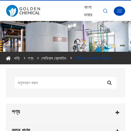
বাংলা


ভাষার
বাড়ি
পণ্য
সোডিয়াম ব্রোমাইড
সোডিয়াম ব্রোমাইড পাউডার
পণ্য
নতুন পণ্য