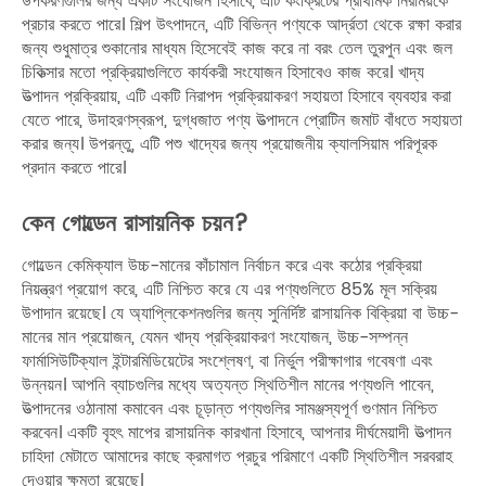
উপকরণগুলির জন্য একটি সংযোজন হিসাবে, এটি কংক্রিটের প্রাথমিক নিরাময়কে
প্রচার করতে পারে। শিল্প উৎপাদনে, এটি বিভিন্ন পণ্যকে আর্দ্রতা থেকে রক্ষা করার
জন্য শুধুমাত্র শুকানোর মাধ্যম হিসেবেই কাজ করে না বরং তেল তুরপুন এবং জল
চিকিত্সার মতো প্রক্রিয়াগুলিতে কার্যকরী সংযোজন হিসাবেও কাজ করে। খাদ্য
উত্পাদন প্রক্রিয়ায়, এটি একটি নিরাপদ প্রক্রিয়াকরণ সহায়তা হিসাবে ব্যবহার করা
যেতে পারে, উদাহরণস্বরূপ, দুগ্ধজাত পণ্য উত্পাদনে প্রোটিন জমাট বাঁধতে সহায়তা
করার জন্য। উপরন্তু, এটি পশু খাদ্যের জন্য প্রয়োজনীয় ক্যালসিয়াম পরিপূরক
প্রদান করতে পারে।
কেন গোল্ডেন রাসায়নিক চয়ন?
গোল্ডেন কেমিক্যাল উচ্চ-মানের কাঁচামাল নির্বাচন করে এবং কঠোর প্রক্রিয়া
নিয়ন্ত্রণ প্রয়োগ করে, এটি নিশ্চিত করে যে এর পণ্যগুলিতে 85% মূল সক্রিয়
উপাদান রয়েছে। যে অ্যাপ্লিকেশনগুলির জন্য সুনির্দিষ্ট রাসায়নিক বিক্রিয়া বা উচ্চ-
মানের মান প্রয়োজন, যেমন খাদ্য প্রক্রিয়াকরণ সংযোজন, উচ্চ-সম্পন্ন
ফার্মাসিউটিক্যাল ইন্টারমিডিয়েটের সংশ্লেষণ, বা নির্ভুল পরীক্ষাগার গবেষণা এবং
উন্নয়ন। আপনি ব্যাচগুলির মধ্যে অত্যন্ত স্থিতিশীল মানের পণ্যগুলি পাবেন,
উত্পাদনের ওঠানামা কমাবেন এবং চূড়ান্ত পণ্যগুলির সামঞ্জস্যপূর্ণ গুণমান নিশ্চিত
করবেন। একটি বৃহৎ মাপের রাসায়নিক কারখানা হিসাবে, আপনার দীর্ঘমেয়াদী উত্পাদন
চাহিদা মেটাতে আমাদের কাছে ক্রমাগত প্রচুর পরিমাণে একটি স্থিতিশীল সরবরাহ
দেওয়ার ক্ষমতা রয়েছে।