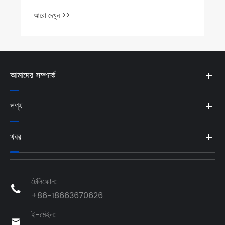
আরো দেখুন >>
আমাদের সম্পর্কে
পণ্য
খবর
টেলিফোন:

+86-18663670626
ই-মেইল:
