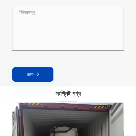
জমা

সংশ্লিষ্ট পণ্য