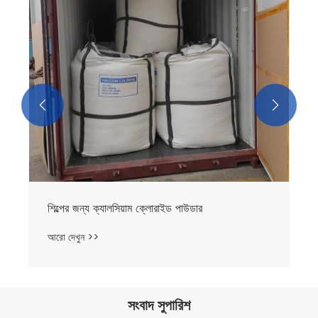


শিল্পের জন্য ক্যালসিয়াম ক্লোরাইড পাউডার
আরো দেখুন >>
সংবাদ সুপারিশ