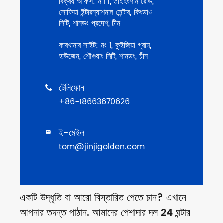
বিক্রয় অফিস: না। 1, তাইহংশান রোড,
সোফিয়া ইন্টারন্যাশনাল সেন্টার, কিংডাও
সিটি, শানডং প্রদেশ, চীন
কারখানার সাইট: নং 1, কুইজিয়া গ্রাম,
হাউজেন, শৌগুয়াং সিটি, শানডং, চীন
টেলিফোন

+86-18663670626
ই-মেইল

tom@jinjigolden.com
একটি উদ্ধৃতি বা আরো বিস্তারিত পেতে চান? এখানে
আপনার তদন্ত পাঠান. আমাদের পেশাদার দল 24 ঘন্টার