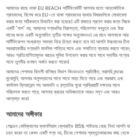
আমাদের কাছে থাকা EU REACH সার্টিফিকেটটি আপনার মতো আন্তর্জাতিক
গ্রাহকদের, বিশেষ করে EU-তে থাকা গ্রাহকদের ব্যথার বিষয়গুলিকে মোকাবেলা
করার জন্য সঠিকভাবে ডিজাইন করা হয়েছে। এটি বাজারে প্রবেশ করার জন্য নিছক
একটি "পাস" নয়, আমাদের পণ্যগুলির নিরাপত্তা, পরিবেশগত বন্ধুত্ব এবং উচ্চ
মানের জন্য একটি অনুমোদিত তৃতীয় পক্ষের অনুমোদনও। এর মানে আপনাকে আর
সার্টিফিকেশন সংক্রান্ত সমস্যা নিয়ে চিন্তা করতে হবে না। আপনি উচ্চমানের চীনা
সরবরাহকারীর পণ্যগুলি মানসিক শান্তির সাথে এবং সম্মতিতে ব্যবহার করতে পারেন,
আরও প্রতিযোগিতামূলক খরচের সুবিধা উপভোগ করার সাথে সাথে স্থানীয় পণ্যের
সাথে তুলনীয় গুণমান অর্জন করতে পারেন।
আমাদের পেশাদার বিদেশী বাণিজ্য বিভাগ কিংডাওতে প্রতিষ্ঠিত, সরাসরি বন্দরের
মুখোমুখি, আপনার অনুসন্ধানের সাথে সাথে সাড়া দিতে পারে এবং সরবরাহ এবং
কাস্টমস ক্লিয়ারেন্স সহ আমদানি ও রপ্তানির পুরো প্রক্রিয়াটি দক্ষতার সাথে
পরিচালনা করতে পারে, আপনার ক্রয়ের অভিজ্ঞতাকে আরও মসৃণ এবং আরও
আশ্বস্ত করে।
আমাদের অঙ্গীকার
গোল্ডেন কেমিক্যালের ক্যালসিয়াম ক্লোরাইড 85% পাউডার বেছে নিন। আপনি যা
চয়ন করেন তা কেবল একটি পণ্য নয়, চীনের পেশাদার প্রস্তুতকারকের কাছ থেকে